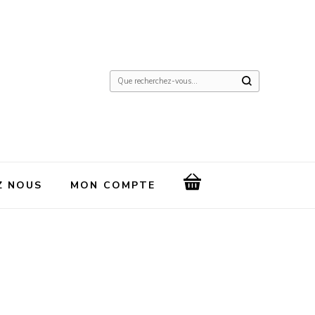
Vous
recherchiez
quelque
chose
?
Z NOUS
MON COMPTE