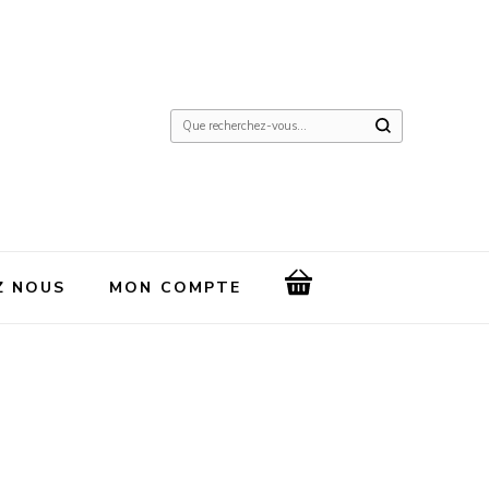
Vous
recherchiez
quelque
chose
?
Z NOUS
MON COMPTE