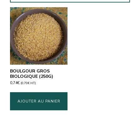
BOULGOUR GROS
BIOLOGIQUE (250G)
0,74
€
(
0,70
€
H.T.)
AJOUTER AU PANIER