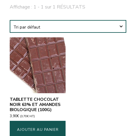
Affichage : 1 - 1 sur 1 RÉSULTATS
TABLETTE CHOCOLAT
NOIR 63% ET AMANDES
BIOLOGIQUE (100G)
3,90
€
(
3,70
€
H.T.)
AJOUTER AU PANIER