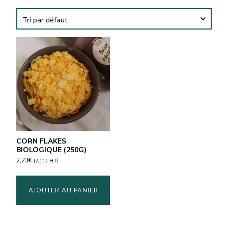
CORN FLAKES
BIOLOGIQUE (250G)
2,23
€
(
2,11
€
H.T.)
AJOUTER AU PANIER