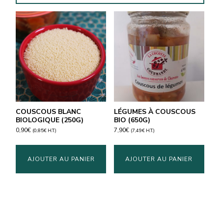
COUSCOUS BLANC
LÉGUMES À COUSCOUS
BIOLOGIQUE (250G)
BIO (650G)
0,90
€
7,90
€
(
0,85
€
H.T.)
(
7,49
€
H.T.)
AJOUTER AU PANIER
AJOUTER AU PANIER