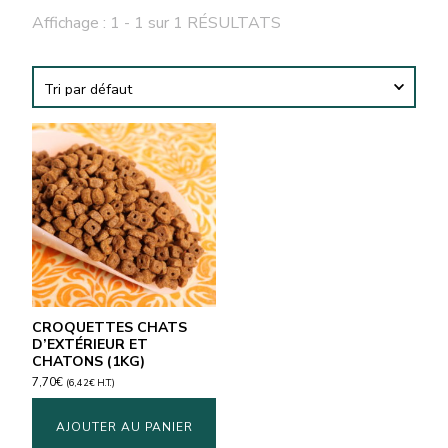
Affichage : 1 - 1 sur 1 RÉSULTATS
CROQUETTES CHATS
D’EXTÉRIEUR ET
CHATONS (1KG)
7,70
€
(
6,42
€
H.T.)
AJOUTER AU PANIER