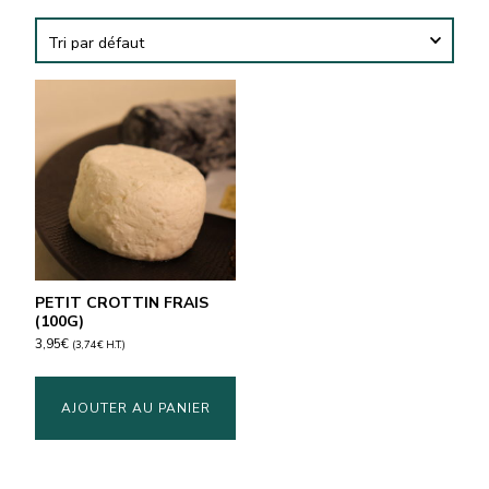
PETIT CROTTIN FRAIS
(100G)
3,95
€
(
3,74
€
H.T.)
AJOUTER AU PANIER