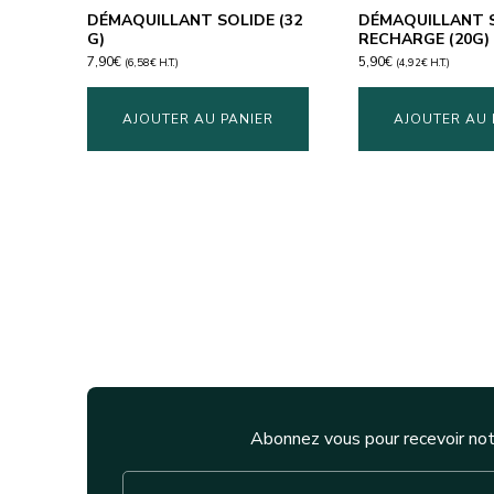
DÉMAQUILLANT SOLIDE (32
DÉMAQUILLANT 
G)
RECHARGE (20G)
7,90
€
5,90
€
(
6,58
€
H.T.)
(
4,92
€
H.T.)
AJOUTER AU PANIER
AJOUTER AU 
Abonnez vous pour recevoir not