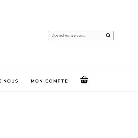
Vous
recherchiez
quelque
chose
?
Z NOUS
MON COMPTE