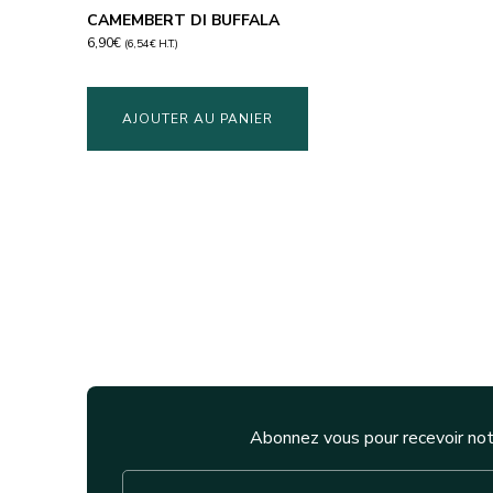
CAMEMBERT DI BUFFALA
6,90
€
(
6,54
€
H.T.)
AJOUTER AU PANIER
Abonnez vous pour recevoir not