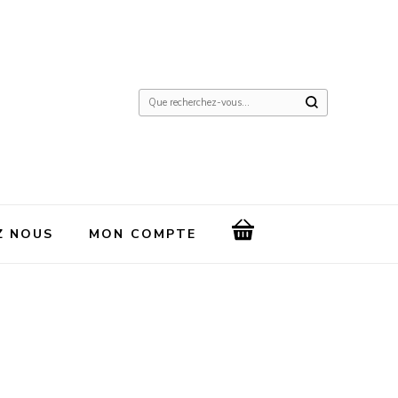
Vous
recherchiez
quelque
chose
?
Z NOUS
MON COMPTE