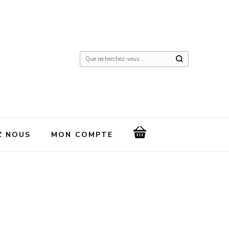
Vous
recherchiez
quelque
chose
?
Z NOUS
MON COMPTE