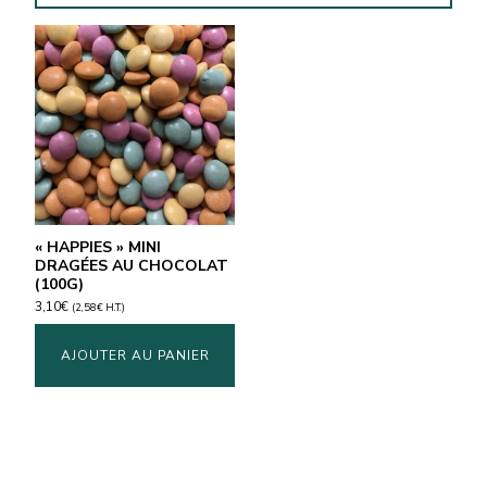
« HAPPIES » MINI
DRAGÉES AU CHOCOLAT
(100G)
3,10
€
(
2,58
€
H.T.)
AJOUTER AU PANIER