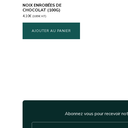
NOIX ENROBÉES DE
CHOCOLAT (100G)
4,10
€
(
3,89
€
H.T.)
AJOUTER AU PANIER
Abonnez vous pour recevoir not