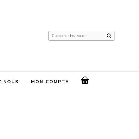
Vous
recherchiez
quelque
chose
?
Z NOUS
MON COMPTE