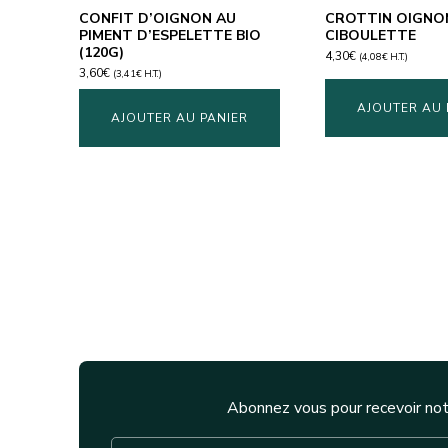
CONFIT D’OIGNON AU
CROTTIN OIGNO
PIMENT D’ESPELETTE BIO
CIBOULETTE
(120G)
4,30
€
(
4,08
€
H.T.)
3,60
€
(
3,41
€
H.T.)
AJOUTER AU 
AJOUTER AU PANIER
Abonnez vous pour recevoir not