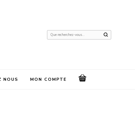
Vous
recherchiez
quelque
chose
?
Z NOUS
MON COMPTE