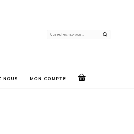
Vous
recherchiez
quelque
chose
?
Z NOUS
MON COMPTE