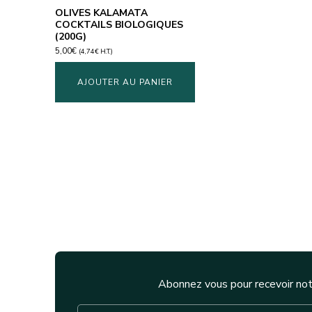
OLIVES KALAMATA
COCKTAILS BIOLOGIQUES
(200G)
5,00
€
(
4,74
€
H.T.)
AJOUTER AU PANIER
Abonnez vous pour recevoir not