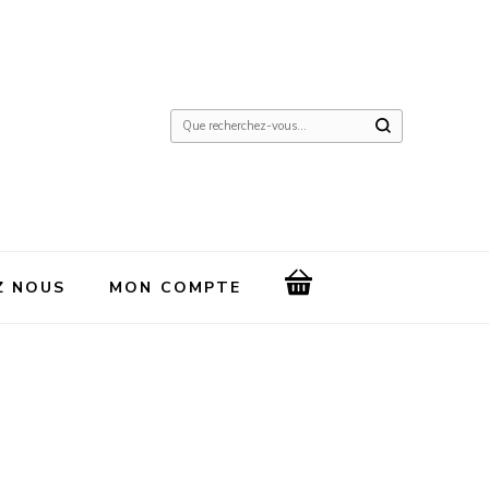
Vous
recherchiez
quelque
chose
?
Z NOUS
MON COMPTE