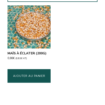
MAÏS À ÉCLATER (200G)
0,86
€
(
0,82
€
H.T.)
AJOUTER AU PANIER