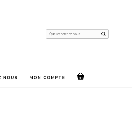
Vous
recherchiez
quelque
chose
?
Z NOUS
MON COMPTE