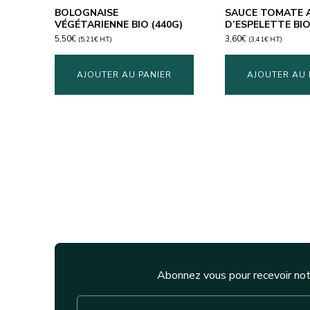
BOLOGNAISE
SAUCE TOMATE 
VÉGÉTARIENNE BIO (440G)
D’ESPELETTE BIO
5,50
€
3,60
€
(
5,21
€
H.T.)
(
3,41
€
H.T.)
AJOUTER AU PANIER
AJOUTER AU 
Abonnez vous pour recevoir not