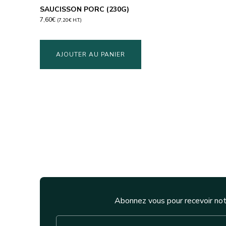
SAUCISSON PORC (230G)
7,60
€
(
7,20
€
H.T.)
AJOUTER AU PANIER
Abonnez vous pour recevoir not