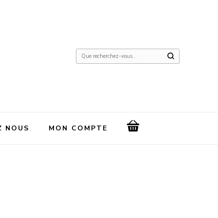
Vous
recherchiez
quelque
chose
?
Z NOUS
MON COMPTE