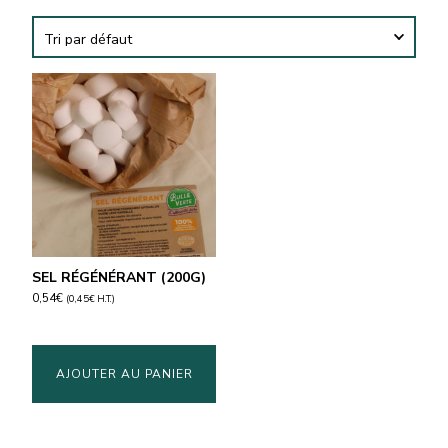
SEL RÉGÉNÉRANT (200G)
0,54
€
(
0,45
€
H.T.)
AJOUTER AU PANIER