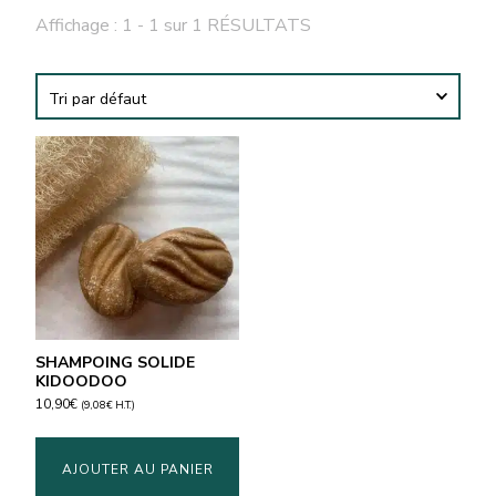
Affichage : 1 - 1 sur 1 RÉSULTATS
SHAMPOING SOLIDE
KIDOODOO
10,90
€
(
9,08
€
H.T.)
AJOUTER AU PANIER