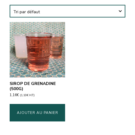
SIROP DE GRENADINE
(500G)
1,16
€
(
1,10
€
H.T.)
AJOUTER AU PANIER