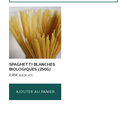
SPAGHETTI BLANCHES
BIOLOGIQUES (250G)
0,85
€
(
0,81
€
H.T.)
AJOUTER AU PANIER