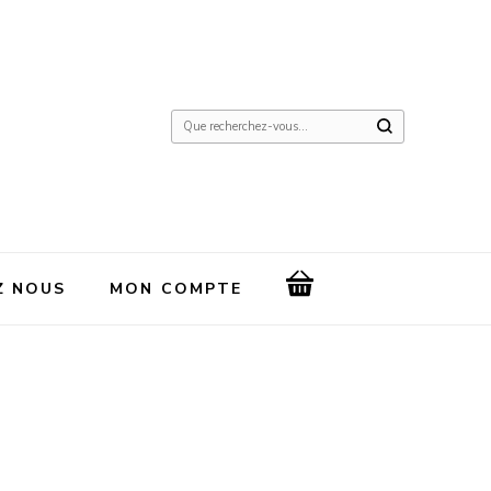
Vous
recherchiez
quelque
chose
?
Z NOUS
MON COMPTE