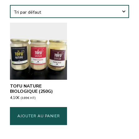
TOFU NATURE
BIOLOGIQUE (250G)
4,10
€
(
3,89
€
H.T.)
AJOUTER AU PANIER