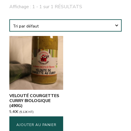
Affichage : 1 - 1 sur 1 RÉSULTATS
VELOUTÉ COURGETTES
CURRY BIOLOGIQUE
(490G)
5,40
€
(
5,12
€
H.T.)
AJOUTER AU PANIER