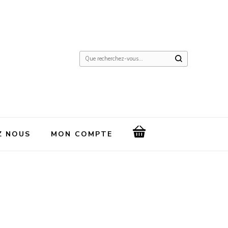
Vous
recherchiez
quelque
chose
?
Z NOUS
MON COMPTE