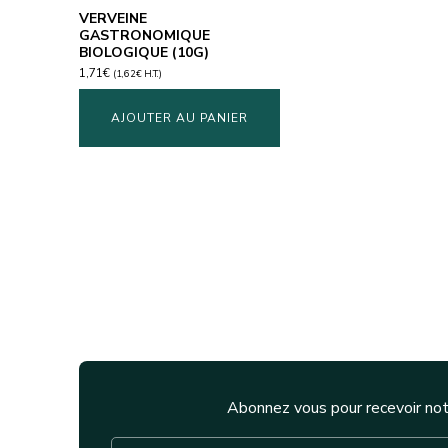
VERVEINE
GASTRONOMIQUE
BIOLOGIQUE (10G)
1,71
€
(
1,62
€
H.T.)
AJOUTER AU PANIER
Abonnez vous pour recevoir not