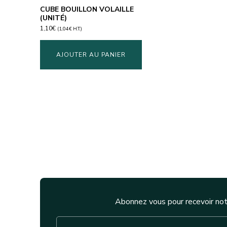
CUBE BOUILLON VOLAILLE
(UNITÉ)
1,10
€
(
1,04
€
H.T.)
AJOUTER AU PANIER
Abonnez vous pour recevoir not