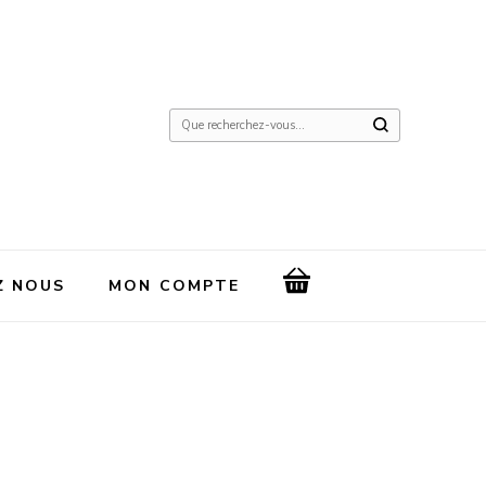
Vous
recherchiez
quelque
chose
?
Z NOUS
MON COMPTE