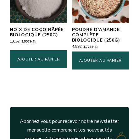
NOIX DE COCO RÂPÉE
POUDRE D’AMANDE
BIOLOGIQUE (250G)
COMPLÈTE
BIOLOGIQUE (250G)
1,63
€
(
1,55
€
H.T.)
4,98
€
(
4,72
€
H.T.)
AJOUTER AU PANIER
AJOUTER AU PANIER
Abonnez vous pour recevoir notre newsletter
mensuelle comprenant les nouveautés
magasin, l'atelier du mois et une recette !