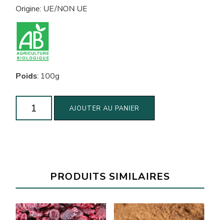
Origine: UE/NON UE
Poids
:
100g
quantité
AJOUTER AU PANIER
de
Amandes
enrobées
de
chocolat
PRODUITS SIMILAIRES
noir
biologiques
(100g)