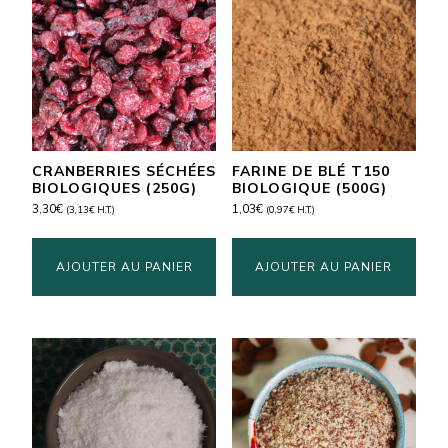
CRANBERRIES SÉCHÉES
FARINE DE BLÉ T150
BIOLOGIQUES (250G)
BIOLOGIQUE (500G)
3,30
€
1,03
€
(
3,13
€
H.T.)
(
0,97
€
H.T.)
AJOUTER AU PANIER
AJOUTER AU PANIER