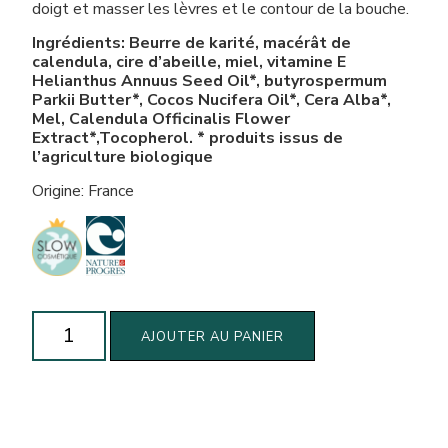
doigt et masser les lèvres et le contour de la bouche.
Ingrédients: Beurre de karité, macérât de
calendula, cire d’abeille, miel, vitamine E
Helianthus Annuus Seed Oil*, butyrospermum
Parkii Butter*, Cocos Nucifera Oil*, Cera Alba*,
Mel, Calendula Officinalis Flower
Extract*,Tocopherol. * produits issus de
l’agriculture biologique
Origine: France
quantité
AJOUTER AU PANIER
de
Baume
à
lèvres