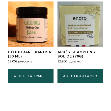
DÉODORANT KAROSA
APRÈS SHAMPOING
(60 ML)
SOLIDE (70G)
12,00
€
12,90
€
(
10,00
€
H.T.)
(
10,75
€
H.T.)
AJOUTER AU PANIER
AJOUTER AU PANIER