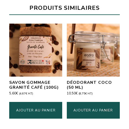
PRODUITS SIMILAIRES
SAVON GOMMAGE
DÉODORANT COCO
GRANITÉ CAFÉ (100G)
(50 ML)
5,60
€
10,50
€
(
4,67
€
H.T.)
(
8,75
€
H.T.)
AJOUTER AU PANIER
AJOUTER AU PANIER