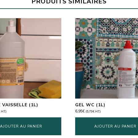
PRODUITS SIMILAIRES
 VAISSELLE (1L)
GEL WC (1L)
6,95
€
€
H.T.)
(
5,79
€
H.T.)
AJOUTER AU PANIER
AJOUTER AU PANIER