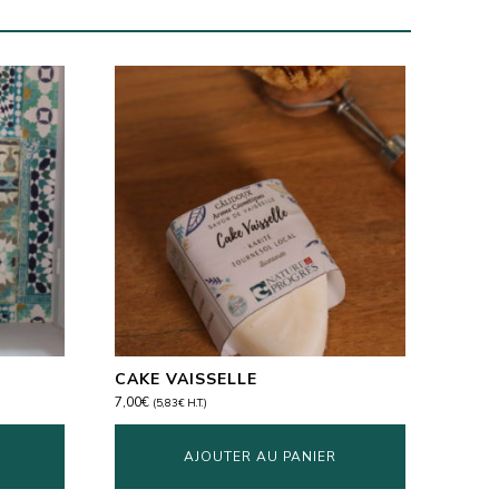
CAKE VAISSELLE
7,00
€
(
5,83
€
H.T.)
AJOUTER AU PANIER