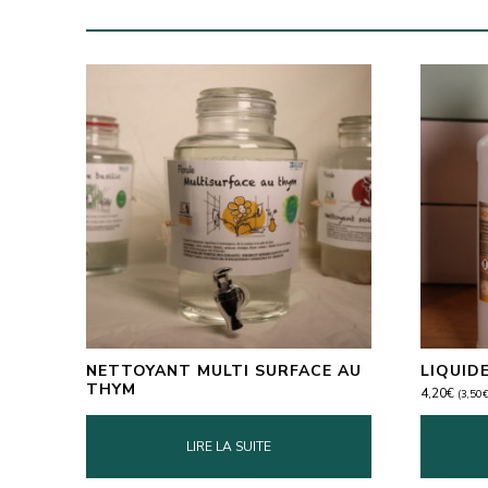
NETTOYANT MULTI SURFACE AU
LIQUIDE
THYM
4,20
€
(
3,50
LIRE LA SUITE