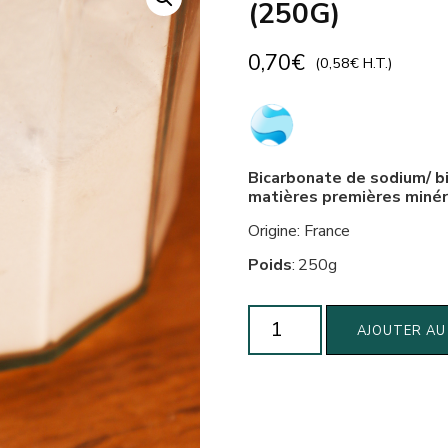
(250G)
0,70
€
(
0,58
€
H.T.)
Bicarbonate de sodium/ bi
matières premières minéra
Origine: France
Poids
:
250g
quantité
AJOUTER AU
de
Bicarbonate
de
soude