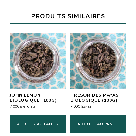
India
Red
PRODUITS SIMILAIRES
Ale
(33cl)
JOHN LEMON
TRÉSOR DES MAYAS
BIOLOGIQUE (100G)
BIOLOGIQUE (100G)
7,00
€
7,00
€
(
6,64
€
H.T.)
(
6,64
€
H.T.)
AJOUTER AU PANIER
AJOUTER AU PANIER