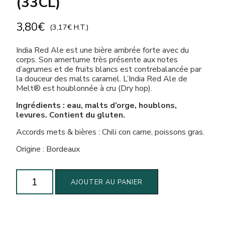
(33CL)
3,80
€
(
3,17
€
H.T.)
India Red Ale est une bière ambrée forte avec du
corps. Son amertume très présente aux notes
d’agrumes et de fruits blancs est contrebalancée par
la douceur des malts caramel. L’India Red Ale de
Melt® est houblonnée à cru (Dry hop).
Ingrédients : eau, malts d’orge, houblons,
levures. Contient du gluten.
Accords mets & bières : Chili con carne, poissons gras.
Origine : Bordeaux
quantité
AJOUTER AU PANIER
de
Bière
Melt