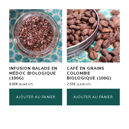
INFUSION BALADE EN
CAFÉ EN GRAINS
MÉDOC BIOLOGIQUE
COLOMBIE
(100G)
BIOLOGIQUE (100G)
8,80
€
2,55
€
(
8,34
€
H.T.)
(
2,42
€
H.T.)
AJOUTER AU PANIER
AJOUTER AU PANIER