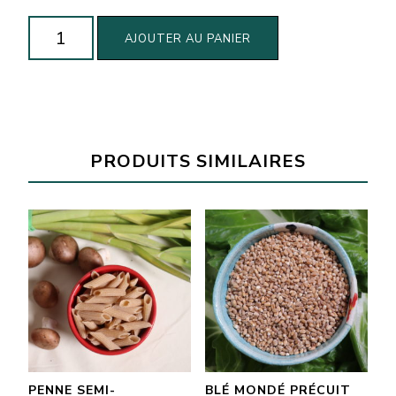
quantité
AJOUTER AU PANIER
de
Biscuits
roquefort
et
romarin
PRODUITS SIMILAIRES
Bio
(100g)
PENNE SEMI-
BLÉ MONDÉ PRÉCUIT