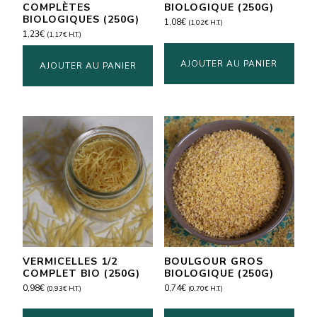
COMPLÈTES
BIOLOGIQUE (250G)
BIOLOGIQUES (250G)
1,08
€
(
1,02
€
H.T.)
1,23
€
(
1,17
€
H.T.)
AJOUTER AU PANIER
AJOUTER AU PANIER
VERMICELLES 1/2
BOULGOUR GROS
COMPLET BIO (250G)
BIOLOGIQUE (250G)
0,98
€
0,74
€
(
0,93
€
H.T.)
(
0,70
€
H.T.)