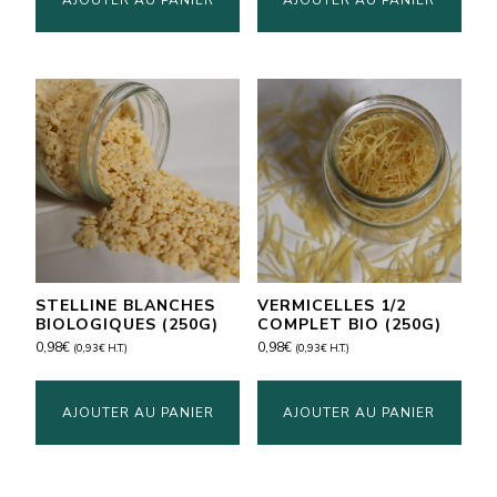
STELLINE BLANCHES
VERMICELLES 1/2
BIOLOGIQUES (250G)
COMPLET BIO (250G)
0,98
€
0,98
€
(
0,93
€
H.T.)
(
0,93
€
H.T.)
AJOUTER AU PANIER
AJOUTER AU PANIER