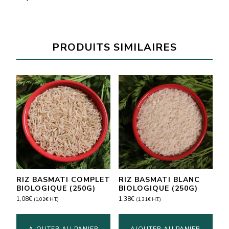
PRODUITS SIMILAIRES
RIZ BASMATI COMPLET
RIZ BASMATI BLANC
BIOLOGIQUE (250G)
BIOLOGIQUE (250G)
1,08
€
1,38
€
(
1,02
€
H.T.)
(
1,31
€
H.T.)
AJOUTER AU PANIER
AJOUTER AU PANIER