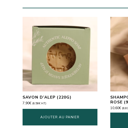
SAVON D’ALEP (220G)
SHAMPO
ROSE (
7,90
€
(
6,58
€
H.T.)
10,60
€
(
8,8
AJOUTER AU PANIER