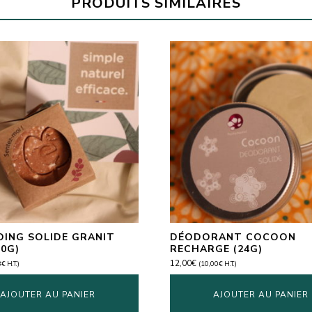
PRODUITS SIMILAIRES
ING SOLIDE GRANIT
DÉODORANT COCOON
90G)
RECHARGE (24G)
12,00
€
3
€
H.T.)
(
10,00
€
H.T.)
AJOUTER AU PANIER
AJOUTER AU PANIER