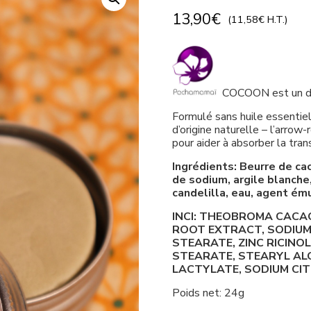
13,90
€
(
11,58
€
H.T.)
COCOON est un déod
Formulé sans huile essentiel
d’origine naturelle – l’arro
pour aider à absorber la tran
Ingrédients: Beurre de cac
de sodium, argile blanche, 
candelilla, eau, agent ému
INCI: THEOBROMA CACA
ROOT EXTRACT, SODIUM 
STEARATE, ZINC RICINOL
STEARATE, STEARYL AL
LACTYLATE, SODIUM CI
Poids net: 24g