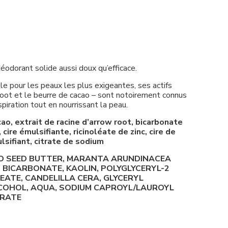
orant solide aussi doux qu’efficace.
le pour les peaux les plus exigeantes, ses actifs
w-root et le beurre de cacao – sont notoirement connus
spiration tout en nourrissant la peau.
ao, extrait de racine d’arrow root, bicarbonate
cire émulsifiante, ricinoléate de zinc, cire de
lsifiant, citrate de sodium
O SEED BUTTER, MARANTA ARUNDINACEA
BICARBONATE, KAOLIN, POLYGLYCERYL-2
EATE, CANDELILLA CERA, GLYCERYL
COHOL, AQUA, SODIUM CAPROYL/LAUROYL
TRATE