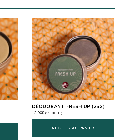
DÉODORANT FRESH UP (25G)
13,90
€
(
11,58
€
H.T.)
AJOUTER AU PANIER