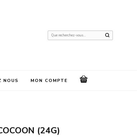
Vous
recherchiez
quelque
chose
?
Z NOUS
MON COMPTE
OCOON (24G)