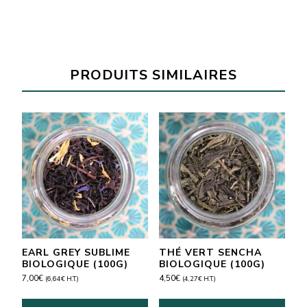
Ginger
Beer
BIO
(75cl)
PRODUITS SIMILAIRES
EARL GREY SUBLIME
THÉ VERT SENCHA
BIOLOGIQUE (100G)
BIOLOGIQUE (100G)
7,00
€
4,50
€
(
6,64
€
H.T.)
(
4,27
€
H.T.)