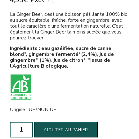
4,95
€
(
4,69
€
H.T.)
La Ginger Beer, c’est une boisson pétillante 100% bio,
au sucre équitable, fraîche, forte en gingembre, avec
tout le caractère d’une fermentation naturelle. C’est
également la Ginger Beer la moins sucrée que vous
pourrez trouver !
Ingrédients : eau gazéifiée, sucre de canne
blond*, gingembre fermenté*(2,4%), jus de
gingembre* (1%), jus de citron*. *issus de
l’Agriculture Biologique.
Origine : UE/NON UE
quantité
AJOUTER AU PANIER
de