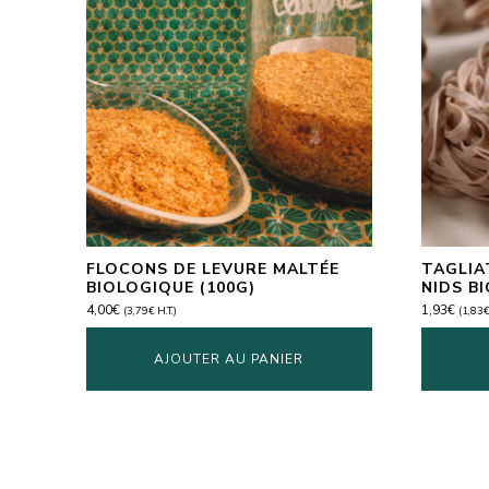
FLOCONS DE LEVURE MALTÉE
TAGLIA
BIOLOGIQUE (100G)
NIDS B
4,00
€
1,93
€
(
3,79
€
H.T.)
(
1,83
AJOUTER AU PANIER