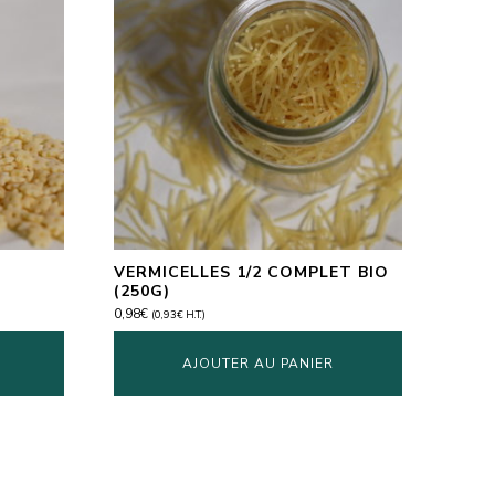
VERMICELLES 1/2 COMPLET BIO
(250G)
0,98
€
(
0,93
€
H.T.)
AJOUTER AU PANIER