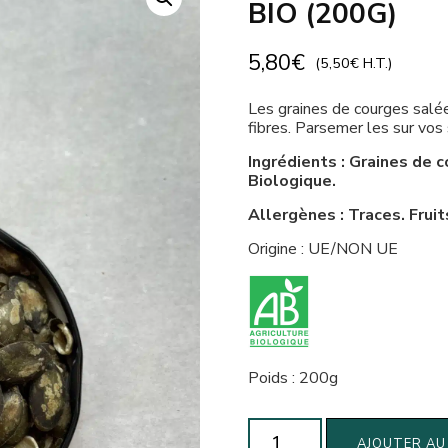
BIO (200G)
5,80
€
(
5,50
€
H.T.)
Les graines de courges salée
fibres. Parsemer les sur vos
Ingrédients : Graines de c
Biologique.
Allergènes : Traces. Fruit
Origine : UE/NON UE
Poids : 200g
quantité
AJOUTER AU