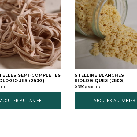
TELLES SEMI-COMPLÈTES
STELLINE BLANCHES
IOLOGIQUES (250G)
BIOLOGIQUES (250G)
0,98
€
€
H.T.)
(
0,93
€
H.T.)
AJOUTER AU PANIER
AJOUTER AU PANIER