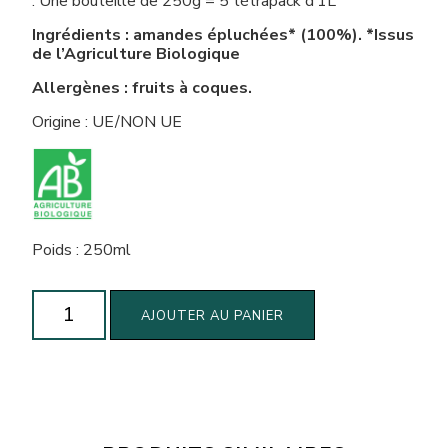
. Une bouteille de 250g = 5 tétrapack d’1L
Ingrédients : amandes épluchées* (100%). *Issus
de l’Agriculture Biologique
Allergènes : fruits à coques.
Origine : UE/NON UE
Poids : 250ml
quantité
AJOUTER AU PANIER
de
Lait
d'amande
concentré
Meelk