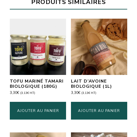
PRODUITS SIMILAIRES
(250ml)
TOFU MARINÉ TAMARI
LAIT D’AVOINE
BIOLOGIQUE (180G)
BIOLOGIQUE (1L)
3,30
€
3,30
€
(
3,13
€
H.T.)
(
3,13
€
H.T.)
AJOUTER AU PANIER
AJOUTER AU PANIER