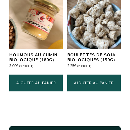
HOUMOUS AU CUMIN
BOULETTES DE SOJA
BIOLOGIQUE (180G)
BIOLOGIQUES (150G)
3,99
€
2,25
€
(
3,78
€
H.T.)
(
2,13
€
H.T.)
AJOUTER AU PANIER
AJOUTER AU PANIER