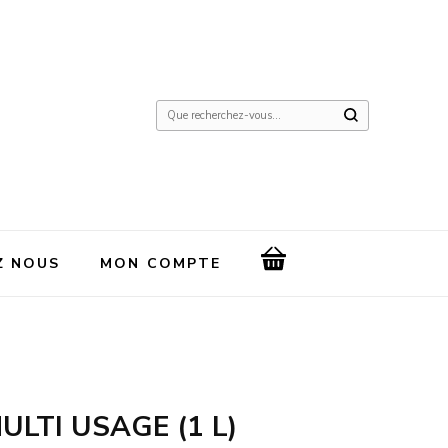
Vous
recherchiez
quelque
chose
?
Z NOUS
MON COMPTE
LTI USAGE (1 L)