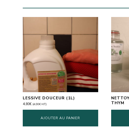
LESSIVE DOUCEUR (1L)
NETTOY
THYM
4,80
€
(
4,00
€
H.T.)
AJOUTER AU PANIER