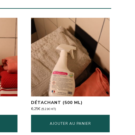
)
DÉTACHANT (500 ML)
6,25
€
(
5,21
€
H.T.)
AJOUTER AU PANIER