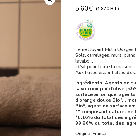
5,60
€
(
4,67
€
H.T.)
Le nettoyant Multi Usages Bul
Sols, carrelages, murs, plans
lavabo…
Idéal pour toute la maison.
Aux huiles essentielles d’or
Ingrédients: Agents de s
savon noir pur d’olive ; <
surface anionique, agents
d’orange douce Bio*, limo
Bio*, agent de surface am
** composant naturel de l
*0.16% du total des ingré
99,86% du total des ingré
Origine: France