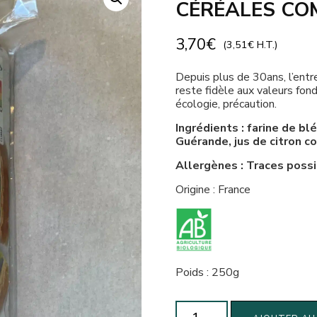
CÉRÉALES COM
3,70
€
(
3,51
€
H.T.)
Depuis plus de 30ans, l’entr
reste fidèle aux valeurs fonda
écologie, précaution.
Ingrédients : farine de blé
Guérande, jus de citron co
Allergènes : Traces possib
Origine : France
Poids : 250g
quantité