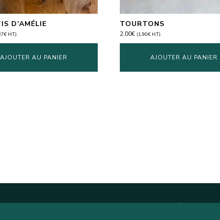
IS D’AMÉLIE
TOURTONS
2,00
€
37
€
H.T.)
(
1,90
€
H.T.)
AJOUTER AU PANIER
AJOUTER AU PANIER
re newsletter mensuelle comprenant les nouveautés magasin, l'a