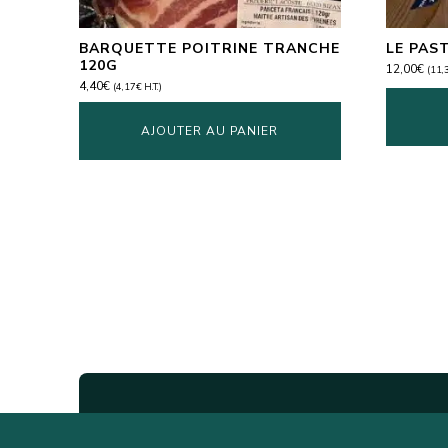
BARQUETTE POITRINE TRANCHE
LE PAST
120G
12,00
€
(
11,
4,40
€
(
4,17
€
H.T.)
AJOUTER AU PANIER
Abonnez vous pour recevoir not