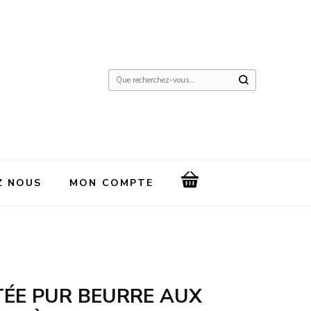
Vous
recherchiez
quelque
chose
?
Z NOUS
MON COMPTE
TÉE PUR BEURRE AUX