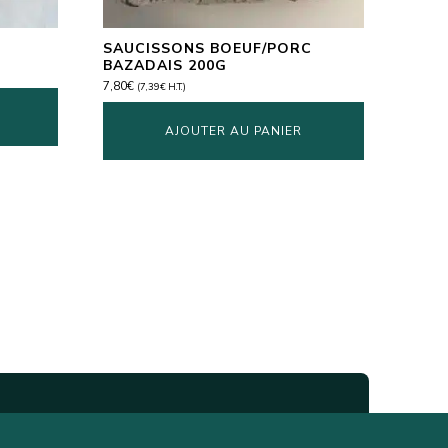
SAUCISSONS BOEUF/PORC
BAZADAIS 200G
7,80
€
(
7,39
€
H.T.)
AJOUTER AU PANIER
telier du mois et une recette !