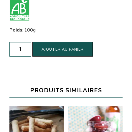
Poids
:
100g
quantité
AJOUTER AU PANIER
de
Pistaches
grillées
salées
biologiques
PRODUITS SIMILAIRES
(200g)