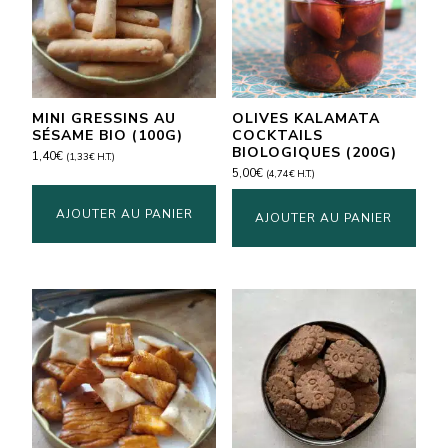
MINI GRESSINS AU
OLIVES KALAMATA
SÉSAME BIO (100G)
COCKTAILS
BIOLOGIQUES (200G)
1,40
€
(
1,33
€
H.T.)
5,00
€
(
4,74
€
H.T.)
AJOUTER AU PANIER
AJOUTER AU PANIER