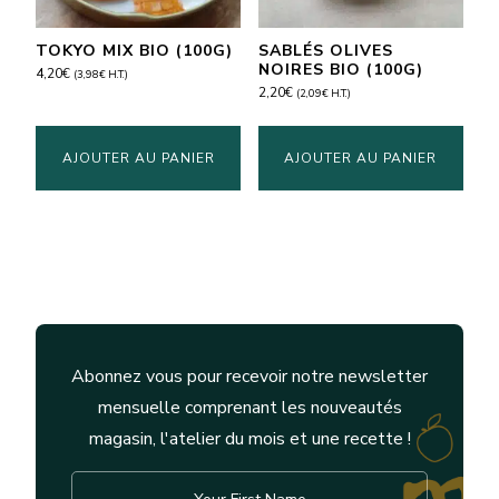
TOKYO MIX BIO (100G)
SABLÉS OLIVES
NOIRES BIO (100G)
4,20
€
(
3,98
€
H.T.)
2,20
€
(
2,09
€
H.T.)
AJOUTER AU PANIER
AJOUTER AU PANIER
Abonnez vous pour recevoir notre newsletter
mensuelle comprenant les nouveautés
magasin, l'atelier du mois et une recette !