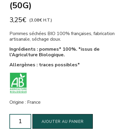
(50G)
3,25
€
(
3,08
€
H.T.)
Pommes séchées BIO 100% françaises, fabrication
artisanale, séchage doux.
Ingrédients : pommes* 100%. *issus de
l’Agriculture Biologique.
Allergènes : traces possibles*
Origine : France
quantité
AJOUTER AU PANIER
de