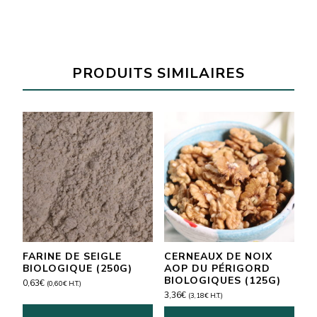
Pommes
séchées
BIO
(50g)
PRODUITS SIMILAIRES
FARINE DE SEIGLE
CERNEAUX DE NOIX
BIOLOGIQUE (250G)
AOP DU PÉRIGORD
BIOLOGIQUES (125G)
0,63
€
(
0,60
€
H.T.)
3,36
€
(
3,18
€
H.T.)