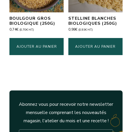
BOULGOUR GROS
STELLINE BLANCHES
BIOLOGIQUE (250G)
BIOLOGIQUES (250G)
0,74
€
0,98
€
(
0,70
€
H.T.)
(
0,93
€
H.T.)
AJOUTER AU PANIER
AJOUTER AU PANIER
Abonnez vous pour recevoir notre newsletter
mensuelle comprenant les nouveautés
magasin, l'atelier du mois et une recette !