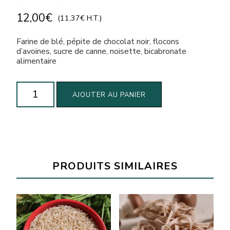
12,00
€
(
11,37
€
H.T.)
Farine de blé, pépite de chocolat noir, flocons
d’avoines, sucre de canne, noisette, bicabronate
alimentaire
quantité
AJOUTER AU PANIER
de
Préparation
Cookies
(571g)
PRODUITS SIMILAIRES