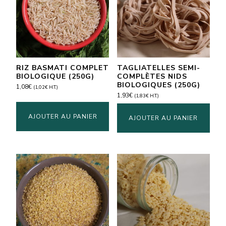
RIZ BASMATI COMPLET
TAGLIATELLES SEMI-
BIOLOGIQUE (250G)
COMPLÈTES NIDS
BIOLOGIQUES (250G)
1,08
€
(
1,02
€
H.T.)
1,93
€
(
1,83
€
H.T.)
AJOUTER AU PANIER
AJOUTER AU PANIER