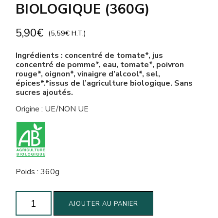
BIOLOGIQUE (360G)
5,90
€
(
5,59
€
H.T.)
Ingrédients : concentré de tomate*, jus
concentré de pomme*, eau, tomate*, poivron
rouge*, oignon*, vinaigre d’alcool*, sel,
épices*.*issus de l’agriculture biologique. Sans
sucres ajoutés.
Origine : UE/NON UE
Poids : 360g
quantité
AJOUTER AU PANIER
de