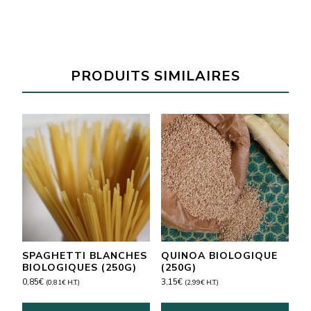
Pur
Ketch'up
biologique
(360g)
PRODUITS SIMILAIRES
SPAGHETTI BLANCHES
QUINOA BIOLOGIQUE
BIOLOGIQUES (250G)
(250G)
0,85
€
3,15
€
(
0,81
€
H.T.)
(
2,99
€
H.T.)