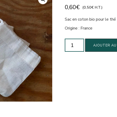
0,60
€
(
0,50
€
H.T.)
Sac en coton bio pour le thé 
Origine : France
quantité
AJOUTER AU
de
Sac
thé
en
coton
BIO