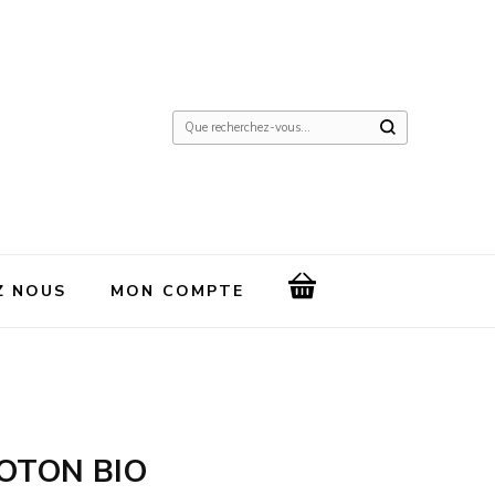
Vous
recherchiez
quelque
chose
?
Z NOUS
MON COMPTE
OTON BIO