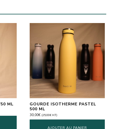
750 ML
GOURDE ISOTHERME PASTEL
500 ML
30,00
€
(
25,00
€
H.T.)
AJOUTER AU PANIER