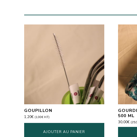
GOUPILLON
GOURDE
500 ML
1,20
€
(
1,00
€
H.T.)
30,00
€
(
25,
AJOUTER AU PANIER