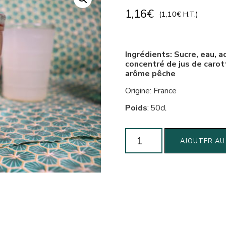
1,16
€
(
1,10
€
H.T.)
Ingrédients: Sucre, eau, ac
concentré de jus de carot
arôme pêche
Origine: France
Poids
:
50cl
quantité
AJOUTER AU
de
Sirop
de
pêche
(500g)