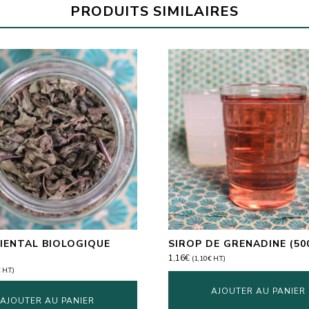
PRODUITS SIMILAIRES
IENTAL BIOLOGIQUE
SIROP DE GRENADINE (50
1,16
€
(
1,10
€
H.T.)
€
H.T.)
AJOUTER AU PANIER
AJOUTER AU PANIER