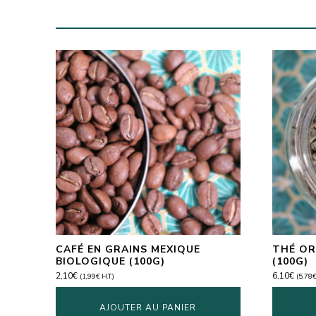
CAFÉ EN GRAINS MEXIQUE
THÉ OR
BIOLOGIQUE (100G)
(100G)
2,10
€
6,10
€
(
1,99
€
H.T.)
(
5,78
AJOUTER AU PANIER