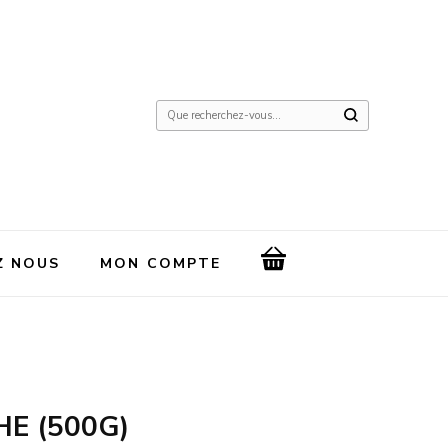
Vous
recherchiez
quelque
chose
?
Z NOUS
MON COMPTE
HE (500G)