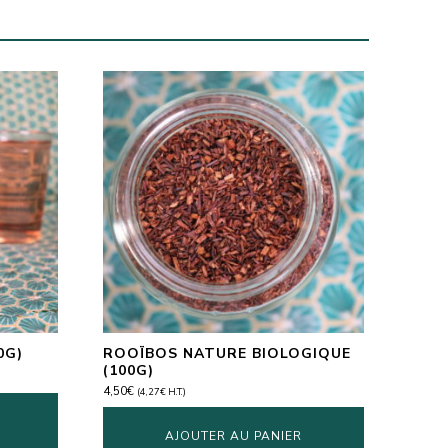
0G)
ROOÏBOS NATURE BIOLOGIQUE
(100G)
4,50
€
(
4,27
€
H.T.)
AJOUTER AU PANIER