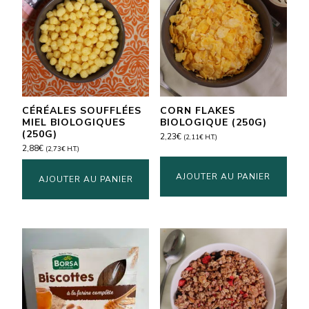
CÉRÉALES SOUFFLÉES
CORN FLAKES
MIEL BIOLOGIQUES
BIOLOGIQUE (250G)
(250G)
2,23
€
(
2,11
€
H.T.)
2,88
€
(
2,73
€
H.T.)
AJOUTER AU PANIER
AJOUTER AU PANIER