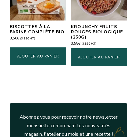
BISCOTTES À LA
KROUNCHY FRUITS
FARINE COMPLÈTE BIO
ROUGES BIOLOGIQUE
(250G)
3,50
€
(
3,32
€
H.T.)
3,58
€
(
3,39
€
H.T.)
AJOUTER AU PANIER
AJOUTER AU PANIER
Abonnez vous pour recevoir notre newsletter
mensuelle comprenant les nouveautés
magasin, l'atelier du mois et une recette !