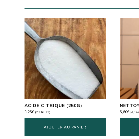
ACIDE CITRIQUE (250G)
NETTOY
3,25
€
5,60
€
(
2,71
€
H.T.)
(
4,67
AJOUTER AU PANIER