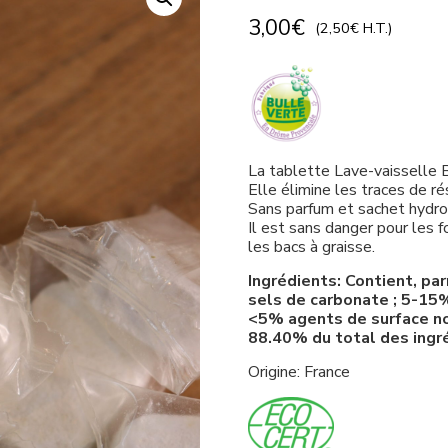
3,00
€
(
2,50
€
H.T.)
La tablette Lave-vaisselle Bu
Elle élimine les traces de ré
Sans parfum et sachet hydro
Il est sans danger pour les 
les bacs à graisse.
Ingrédients: Contient, p
sels de carbonate ; 5-15%
<5% agents de surface no
88.40% du total des ingré
Origine: France