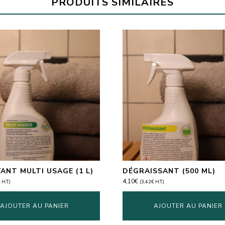
PRODUITS SIMILAIRES
ANT MULTI USAGE (1 L)
DÉGRAISSANT (500 ML)
4,10
€
€
H.T.)
(
3,42
€
H.T.)
AJOUTER AU PANIER
AJOUTER AU PANIER