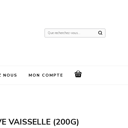
Vous
recherchiez
quelque
chose
?
Z NOUS
MON COMPTE
E VAISSELLE (200G)