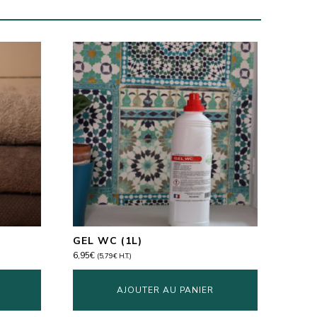
GEL WC (1L)
6,95
€
(
5,79
€
H.T.)
AJOUTER AU PANIER