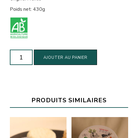
Poids net: 430g
quantité
AJOUTER AU PANIER
de
Yaourt
crème
de
marron
PRODUITS SIMILAIRES
biologique
(430g)