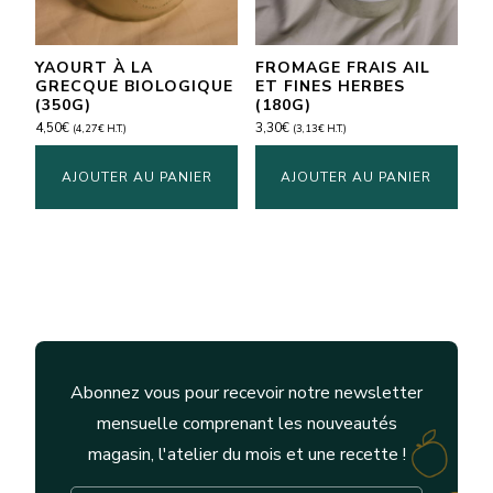
YAOURT À LA
FROMAGE FRAIS AIL
GRECQUE BIOLOGIQUE
ET FINES HERBES
(350G)
(180G)
4,50
€
3,30
€
(
4,27
€
H.T.)
(
3,13
€
H.T.)
AJOUTER AU PANIER
AJOUTER AU PANIER
Abonnez vous pour recevoir notre newsletter
mensuelle comprenant les nouveautés
magasin, l'atelier du mois et une recette !