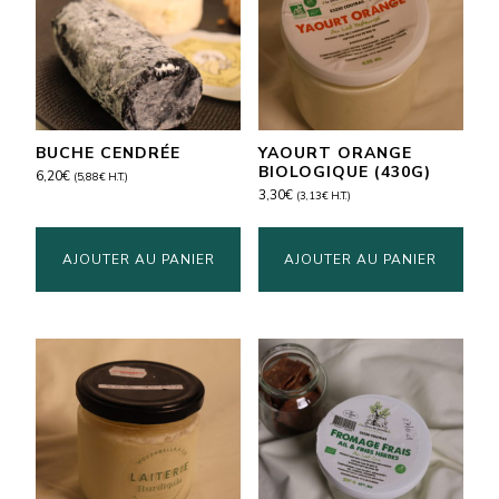
BUCHE CENDRÉE
YAOURT ORANGE
BIOLOGIQUE (430G)
6,20
€
(
5,88
€
H.T.)
3,30
€
(
3,13
€
H.T.)
AJOUTER AU PANIER
AJOUTER AU PANIER